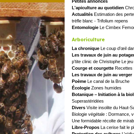
Petites annonces
L'apiculture au quotidien
Chro
Actualités
Estimation des perte
trèfle blanc - Trifolium repens
Entomologie
Le Cimbex Femora
Arboriculture
La chronique
Le coup d’œil dan
Les travaux de juin au potage
p’tite clinic de Christophe Le je
Courge et courgette
Recettes 
Les travaux de juin au verger
Poème
Le canal de la Bruche
Écologie
Zones humides
Botanique – Initiation à la bio
Superastéridées
Divers
Visite insolite du Haut
Biologie végétale : Dormance, ve
Une formidable récolte de mirab
Libre-Propos
La cerise fait le 
Protection des cultures
L’oïd