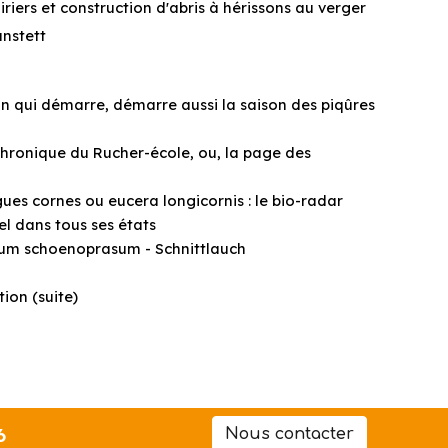
riers et construction d'abris à hérissons au verger
unstett
on qui démarre, démarre aussi la saison des piqûres
hronique du Rucher-école, ou, la page des
gues cornes ou eucera longicornis : le bio-radar
el dans tous ses états
lium schoenoprasum - Schnittlauch
tion (suite)
6
Nous contacter