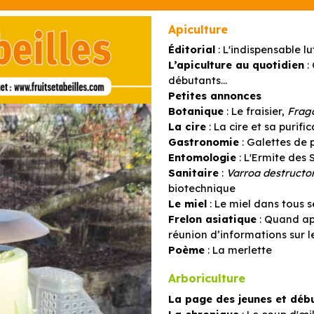
Apiculture
Éditorial
: L'indispensable lu
L’apiculture au quotidien
:
débutants...
Petites annonces
Botanique
: Le fraisier,
Frag
La cire
: La cire et sa purific
Gastronomie
: Galettes de 
Entomologie
: L'Ermite des 
Sanitaire
:
Varroa destructo
biotechnique
Le miel
: Le miel dans tous s
Frelon asiatique
: Quand ap
réunion d’informations sur l
Poème
: La merlette
Arboriculture
La page des jeunes et déb