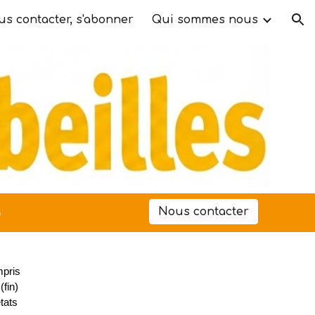
s contacter, s'abonner
Qui sommes nous
ion
6
Nous contacter
mpris
(fin)
états