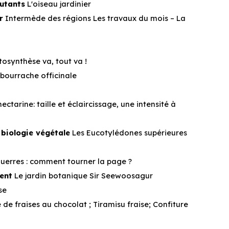
utants
L'oiseau jardinier
r
Intermède des régions Les travaux du mois – La
osynthèse va, tout va !
bourrache officinale
ectarine: taille et éclaircissage, une intensité à
 biologie végétale
Les Eucotylédones supérieures
guerres : comment tourner la page ?
ent
Le jardin botanique Sir Seewoosagur
se
de fraises au chocolat ; Tiramisu fraise; Confiture