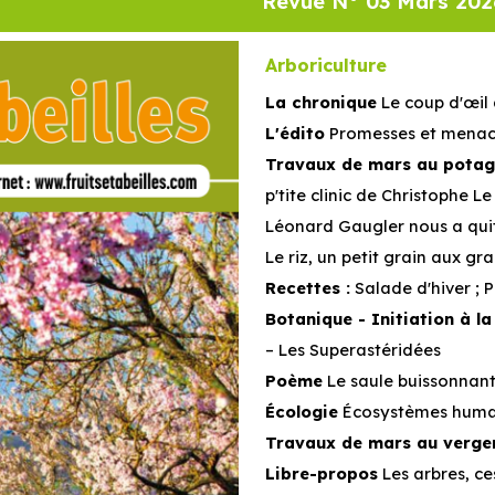
Revue N° 03 Mars 202
Arboriculture
La chronique
Le coup d'œil 
L'édito
Promesses et menace
Travaux de mars au potag
p'tite clinic de Christophe L
Léonard Gaugler nous a qui
Le riz, un petit grain aux gr
Recettes :
Salade d'hiver ; 
Botanique - Initiation à la
– Les Superastéridées
Poème
Le saule buissonnan
Écologie
Écosystèmes huma
Travaux de mars au verge
Libre-propos
Les arbres, c