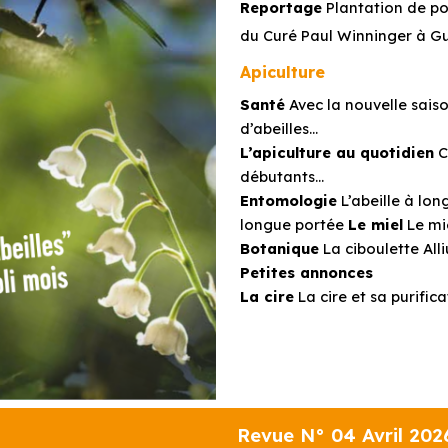
Reportage
Plantation de poi
du Curé Paul Winninger à G
Apiculture
Santé
Avec la nouvelle sais
d’abeilles…
L’apiculture au quotidien
C
débutants…
Entomologie
L’abeille à lon
longue portée
Le miel
Le mi
Botanique
La ciboulette Al
Petites annonces
La cire
La cire et sa purifica
Revue N° 04 Avril 202