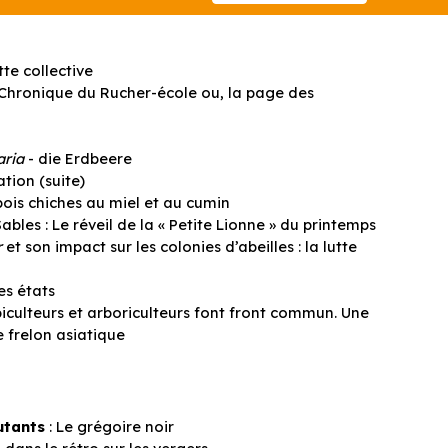
tte collective
 Chronique du Rucher-école ou, la page des
aria
- die Erdbeere
ation (suite)
pois chiches au miel et au cumin
Sables : Le réveil de la « Petite Lionne » du printemps
r
et son impact sur les colonies d’abeilles : la lutte
es états
iculteurs et arboriculteurs font front commun. Une
e frelon asiatique
utants
: Le grégoire noir