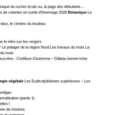
nique du rucher-école ou, la page des débutants…
s de colonies en sortie d’hivernage 2026
Botanique
Le
tus, le cimbex du bouleau
s le rétro sur les vergers
r
Le potager de la région Nord Les travaux du mois La
u du mois
sucrées : Confiture d’automne – Gâteau bonne-mine
logie végétale
Les Eudicotylédones supérieures – Les
-Sundgau
rnalisation (partie 1)
elles !
plein de misères
ium du pommier