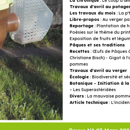
La chronique
: Le coup d'œil
Travaux d'avril au potage
Les travaux du mois
: La p'
Libre-propos
: Au verger pa
Reportage
: Plantation de 
Poésies sur le thème du pri
Exposition de fruits et légu
Pâques et ses traditions
Recettes
: Œufs de Pâques à
Christiane Bisch) - Gigot à
pommes
Travaux d'avril au verger
Écologie
: Biodiversité et sé
Botanique - Initiation à la
– Les Superastéridées
Divers
: La mauvaise pomm
Article technique
: L'incide