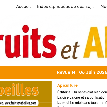
Accueil
Index alphabétique des sujets traités
Nou
ip to main content
Skip to navigat
Revue N°
06 Juin
202
Apiculture
Éditorial
Du bénévolat bien co
La cire
La cire et sa purification 
Le miel
Le miel dans tous ses 