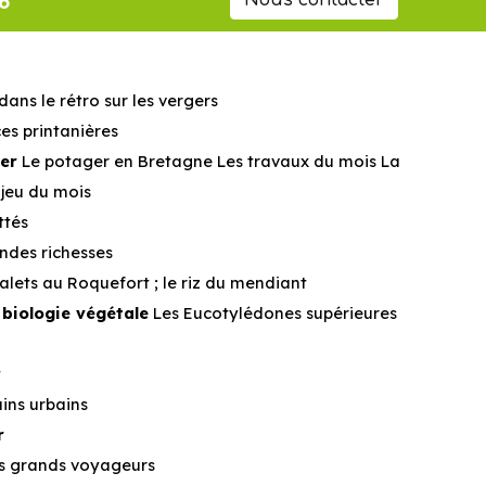
6
Nous contacter
dans le rétro sur les vergers
s printanières
er
Le potager en Bretagne Les travaux du mois La
e jeu du mois
ttés
andes richesses
Palets au Roquefort ; le riz du mendiant
 biologie végétale
Les Eucotylédones supérieures
t
ins urbains
r
es grands voyageurs