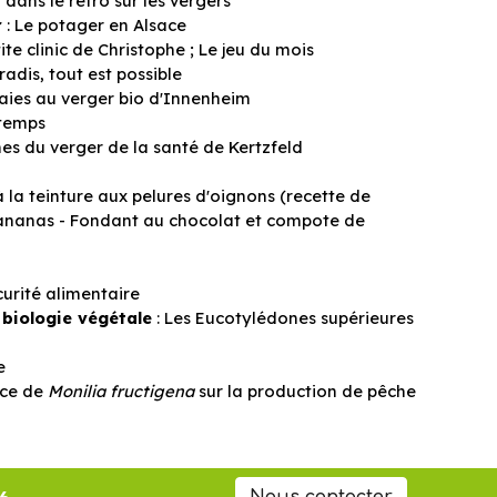
 dans le rétro sur les vergers
r
: Le potager en Alsace
tite clinic de Christophe ; Le jeu du mois
radis, tout est possible
haies au verger bio d'Innenheim
ntemps
mes du verger de la santé de Kertzfeld
 la teinture aux pelures d'oignons (recette de
 l'ananas - Fondant au chocolat et compote de
curité alimentaire
 biologie végétale
: Les Eucotylédones supérieures
e
nce de
Monilia fructigena
sur la production de pêche