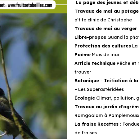
La page des jeunes et déb
Travaux de mai au potage
p’tite clinic de Christophe
Travaux de mai au verger
Libre-propos
Quand la phot
Protection des cultures
La 
Poème
Mois de mai
Article technique
Pêche et n
trouver
Botanique - Initiation à la
– Les Superastéridées
Écologie
Climat, pollution, 
Travaux au jardin d’agrém
Ramgoolam à Pamplemous
La fraise
Recettes :
Fondue 
de fraises